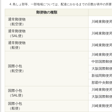
島しょ部等、一部地域については、配達にかかるまでの日数が表中の所要
郵便物の種類
通常郵便物
川崎東郵便
（航空便）
通常郵便物
川崎東郵便
（SAL便）
通常郵便物
川崎東郵便
（船便）
川崎東郵便
中部国際郵
国際小包
大阪国際郵
（航空便）
新福岡郵便
那覇中央郵
川崎東郵便
国際小包
（SAL便）
大阪国際郵
国際小包
川崎東郵便
（船便）