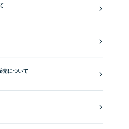
て
販売について