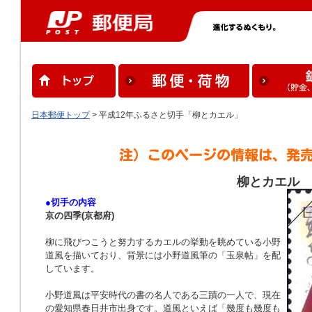
日本郵便トップ
> 平成12年ふるさと切手「柳とカエル」
柳とカエル
●切手の内容
京の四季(京都府)
柳に飛びつこうと努力するカエルの挙動を眺めている小野
道風を描いており、背景には小野道風筆の「玉泉帖」を配
しています。
小野道風は平安時代の書の名人である三蹟の一人で、現在
の愛知県春日井市出身です。道風といえば「幾度も幾度も