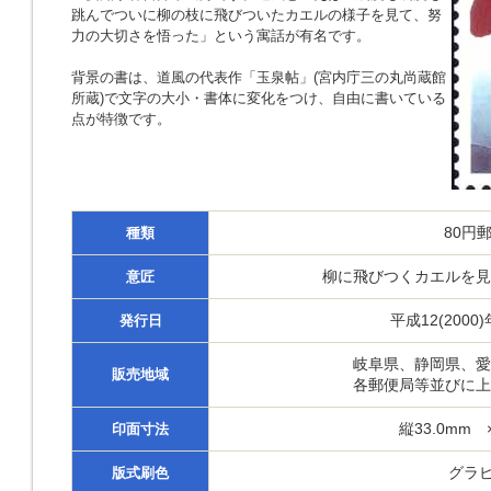
跳んでついに柳の枝に飛びついたカエルの様子を見て、努
力の大切さを悟った」という寓話が有名です。
背景の書は、道風の代表作「玉泉帖」(宮内庁三の丸尚蔵館
所蔵)で文字の大小・書体に変化をつけ、自由に書いている
点が特徴です。
80円
種類
柳に飛びつくカエルを見
意匠
平成12(2000)
発行日
岐阜県、静岡県、愛
販売地域
各郵便局等並びに上
縦33.0mm 
印面寸法
グラビ
版式刷色