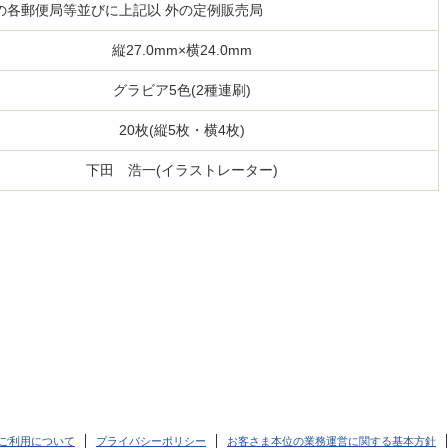
の各郵便局等並びに上記以 外の定例販売局
縦27.0mm×横24.0mm
グラビア5色(2種連刷)
20枚(縦5枚・横4枚)
下田 浩一(イラストレーター)
ご利用について
プライバシーポリシー
お客さま本位の業務運営に関する基本方針