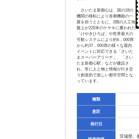
さいたま新都心は、国の18の
機関の移転により首都機能の一
翼を担うとともに、2階の人工地
盤上が220本のケヤキに覆われた
「けやきひろば」や世界最大の
可動システムにより約6，000席
から約37，000席の様々な屋内
イベントに対応できる「さいた
まスーパーアリーナ」、「さい
たま新都心駅」などが建設さ
れ、常に人と物と情報が行き交
う創造的で楽しい都市空間とな
っています。
種類
意匠
発行日
茨城県、