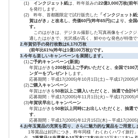
(1)
インクジェット紙
は、昨年並みの
22億3,000万枚(前年
を発行します。
(2)
昨年、首都圏限定で試行販売した
「インクジェット
紙
賀はがき」と改名し、売価60円
(昨年65円)により、全
す。
このはがきは、デジタル撮影した写真画像をインクジ
適したはがきで、光沢感が高く、鮮やかな発色が特徴で
2.
年賀切手の発行枚数は6,170万枚
(前年比61%(昨年は1億100万枚))です。
3.
今年も楽しいキャンペーンを展開します。
(1)
ご予約キャンペーン(新規)
年賀はがきを
200枚以上ご予約いただくと、全国で10
ンダーをプレゼント
します。
応募期間：平成17(2005)年10月1日(土)～平成17(2005)
(2)
ご購入キャンペーン
年賀はがきを
50枚以上ご購入いただくと、抽選で合計
応募期間：平成17(2005)年11月1日(火)～平成17(2005)
(3)
年賀状早出しキャンペーン
年賀はがきを
50枚以上同時にお出しいただくと、抽選
す
。
応募期間：平成17(2005)年12月15日(木)～平成17(2005
4.
お年玉賞品の充実を図り、さらに魅力的な賞品をご用意し
1等賞品は好評につき、昨年同様「わくわくハワイ旅行」
点、
2等賞品は当選率を10万本に2本
(昨年10万本に1本)
へ