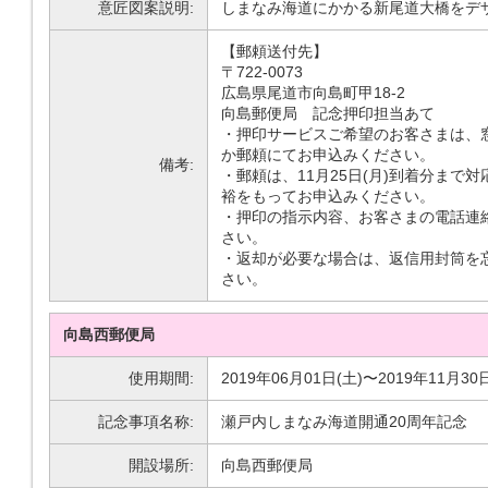
意匠図案説明:
しまなみ海道にかかる新尾道大橋をデ
【郵頼送付先】
〒722-0073
広島県尾道市向島町甲18-2
向島郵便局 記念押印担当あて
・押印サービスご希望のお客さまは、
か郵頼にてお申込みください。
備考:
・郵頼は、11月25日(月)到着分まで
裕をもってお申込みください。
・押印の指示内容、お客さまの電話連
さい。
・返却が必要な場合は、返信用封筒を
さい。
向島西郵便局
使用期間:
2019年06月01日(土)〜2019年11月30
記念事項名称:
瀬戸内しまなみ海道開通20周年記念
開設場所:
向島西郵便局