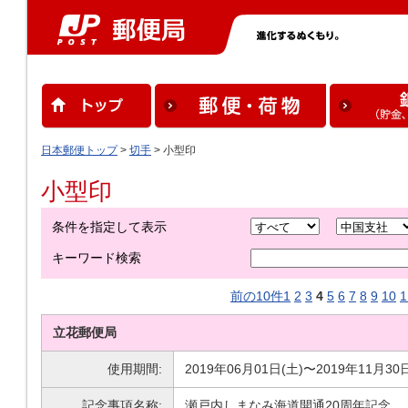
日本郵便トップ
>
切手
> 小型印
小型印
条件を指定して表示
キーワード検索
前の10件
1
2
3
4
5
6
7
8
9
10
1
立花郵便局
使用期間:
2019年06月01日(土)〜2019年11月30
記念事項名称:
瀬戸内しまなみ海道開通20周年記念