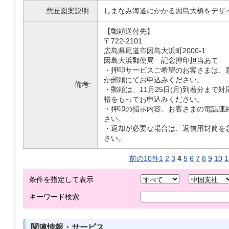
意匠図案説明:
しまなみ海道にかかる因島大橋をデザ
【郵頼送付先】
〒722-2101
広島県尾道市因島大浜町2000-1
因島大浜郵便局 記念押印担当あて
・押印サービスご希望のお客さまは、
か郵頼にてお申込みください。
備考:
・郵頼は、11月25日(月)到着分まで
裕をもってお申込みください。
・押印の指示内容、お客さまの電話連
さい。
・返却が必要な場合は、返信用封筒を
さい。
前の10件
1
2
3
4
5
6
7
8
9
10
1
条件を指定して表示
キーワード検索
関連情報・サービス