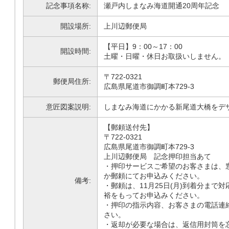
記念事項名称:
瀬戸内しまなみ海道開通20周年記念
開設場所:
上川辺郵便局
【平日】9：00～17：00
開設時間:
土曜・日曜・休日お取扱いしません。
〒722-0321
郵便局住所:
広島県尾道市御調町本729-3
意匠図案説明:
しまなみ海道にかかる新尾道大橋をデ
【郵頼送付先】
〒722-0321
広島県尾道市御調町本729-3
上川辺郵便局 記念押印担当あて
・押印サービスご希望のお客さまは、
か郵頼にてお申込みください。
備考:
・郵頼は、11月25日(月)到着分まで
裕をもってお申込みください。
・押印の指示内容、お客さまの電話連
さい。
・返却が必要な場合は、返信用封筒を