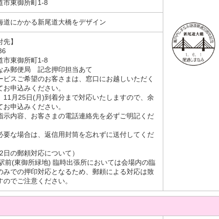
市東御所町1-8
海道にかかる新尾道大橋をデザイン
付先】
36
市東御所町1-8
なみ郵便局 記念押印担当あて
ービスご希望のお客さまは、窓口にお越しいただく
てお申込みください。
11月25日(月)到着分まで対応いたしますので、余
てお申込みください。
指示内容、お客さまの電話連絡先を必ずご明記くだ
必要な場合は、返信用封筒を忘れずに送付してくだ
、2日の郵頼対応について）
道駅前(東御所緑地) 臨時出張所においては会場内の臨
のみでの押印対応となるため、郵頼による対応は致
すのでご注意ください。