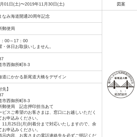
6月01日(土)〜2019年11月30日(土)
図案
まなみ海道開通20周年記念
所郵便局
：00～17：00
曜・休日お取扱いしません。
37
市西御所町8-3
海道にかかる新尾道大橋をデザイン
付先】
37
市西御所町8-3
所郵便局 記念押印担当あて
ービスご希望のお客さまは、窓口にお越しいただく
てお申込みください。
11月25日(月)到着分まで対応いたしますので、余
てお申込みください。
指示内容、お客さまの電話連絡先を必ずご明記くだ