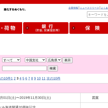
企業情報
ニュースリリース
よくあ
の10件
1
2
3
4
5
6
7
8
9
10
11
次の10件
6月01日(土)〜2019年11月30日(土)
図案
なみ海道開通20周年記念