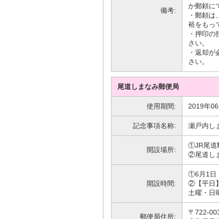
か郵頼に
備考:
・郵頼は、
裕をもっ
・押印の
さい。
・返却が
さい。
尾道しまなみ郵便局
使用期間:
2019年0
記念事項名称:
瀬戸内し
①JR尾道
開設場所:
②尾道し
①6月1日
開設時間:
②【平日】
土曜・日
〒722-00
郵便局住所: