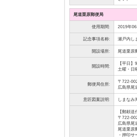
尾道栗原郵便局
使用期間:
2019年0
記念事項名称:
瀬戸内し
開設場所:
尾道栗原
【平日】9
開設時間:
土曜・日
〒722-00
郵便局住所:
広島県尾道
意匠図案説明:
しまなみ
【郵頼送
〒722-00
広島県尾道
尾道栗原
・押印サ