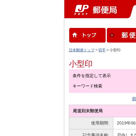
日本郵便トップ
>
切手
> 小型印
小型印
条件を指定して表示
キーワード検索
前
尾道則末郵便局
使用期間:
2019年0
記念事項名称:
戸内しま