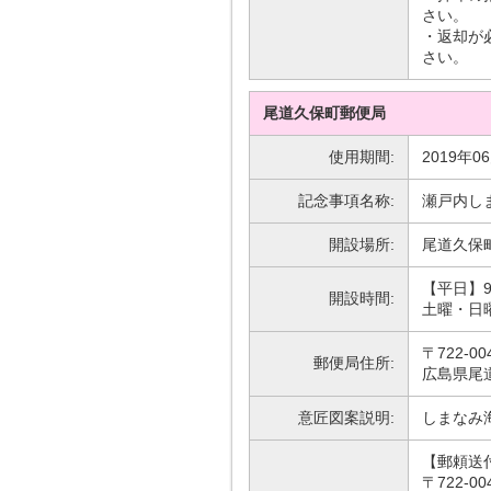
さい。
・返却が
さい。
尾道久保町郵便局
使用期間:
2019年0
記念事項名称:
瀬戸内し
開設場所:
尾道久保
【平日】9
開設時間:
土曜・日
〒722-00
郵便局住所:
広島県尾道
意匠図案説明:
しまなみ
【郵頼送
〒722-00