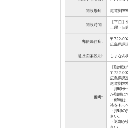
開設場所:
尾道則末
【平日】9
開設時間:
土曜・日
〒722-00
郵便局住所:
広島県尾道
意匠図案説明:
しまなみ
【郵頼送
〒722-00
広島県尾道
尾道則末
・押印サ
か郵頼に
備考:
・郵頼は、
裕をもっ
・押印の
さい。
・返却が
さい。