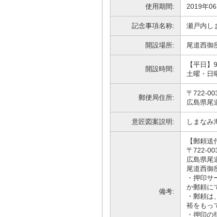
使用期間:
2019年0
記念事項名称:
瀬戸内し
開設場所:
尾道西御
【平日】9
開設時間:
土曜・日
〒722-00
郵便局住所:
広島県尾道
意匠図案説明:
しまなみ
【郵頼送
〒722-00
広島県尾道
尾道西御
・押印サ
か郵頼に
備考:
・郵頼は、
裕をもっ
・押印の