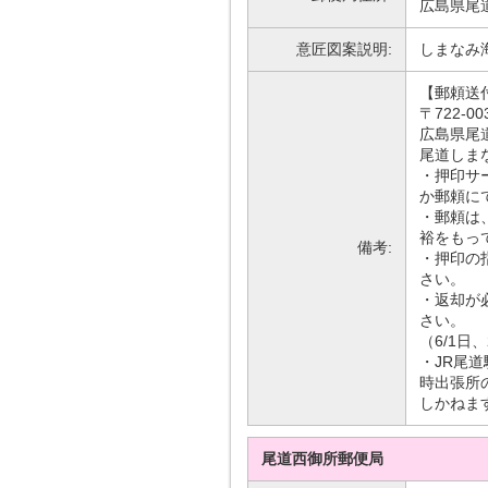
広島県尾道
意匠図案説明:
しまなみ
【郵頼送
〒722-00
広島県尾道
尾道しま
・押印サ
か郵頼に
・郵頼は、
裕をもっ
備考:
・押印の
さい。
・返却が
さい。
（6/1日
・JR尾
時出張所
しかねま
尾道西御所郵便局