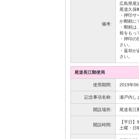
広島県尾道
尾道久保
・押印サ
か郵頼に
備考:
・郵頼は、
裕をもっ
・押印の
さい。
・返却が
さい。
尾道長江郵便局
使用期間:
2019年0
記念事項名称:
瀬戸内し
開設場所:
尾道長江
【平日】9
開設時間:
土曜・日