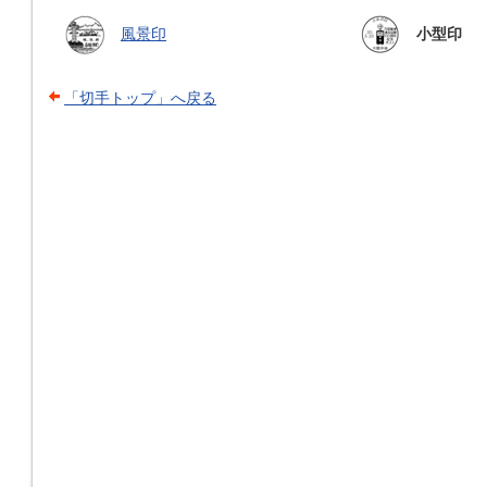
風景印
小型印
「切手トップ」へ戻る