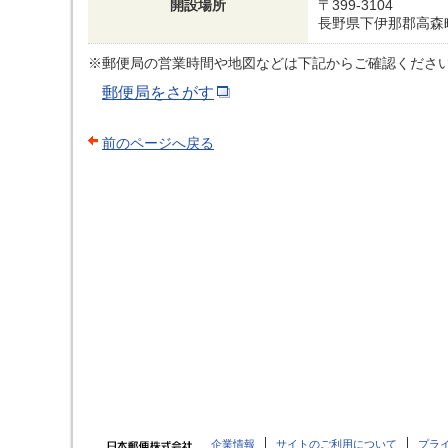
開設場所
〒399-3104
長野県下伊那郡高森
※郵便局の営業時間や地図などは下記からご確認くださ
郵便局をさがす
前のページへ戻る
企業情報
サイトのご利用について
プラ