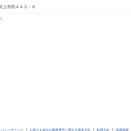
町上市田４４３－６
い。
イバシーポリシー
お客さま本位の業務運営に関する基本方針
勧誘方針
採用情報