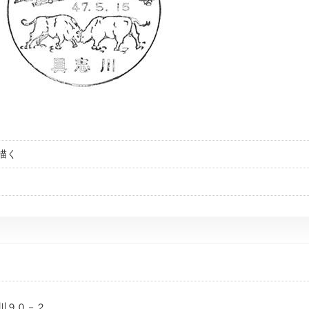
描く
川９０－２