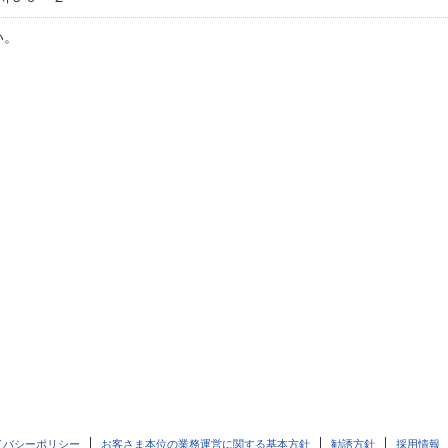
い。
イバシーポリシー
お客さま本位の業務運営に関する基本方針
勧誘方針
採用情報