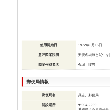
使用開始日
1972年5月15日
意匠図案説明
安慶名城跡と闘牛を
図案作成者名
金城 暎芳
郵便局情報
郵便局名
具志川郵便局
開設場所
〒904-2299
沖縄県うるま市平良