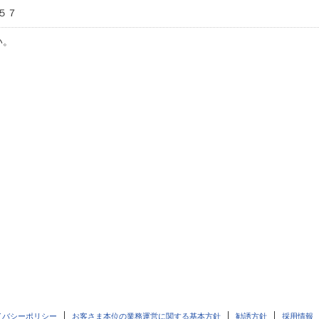
５７
い。
イバシーポリシー
お客さま本位の業務運営に関する基本方針
勧誘方針
採用情報