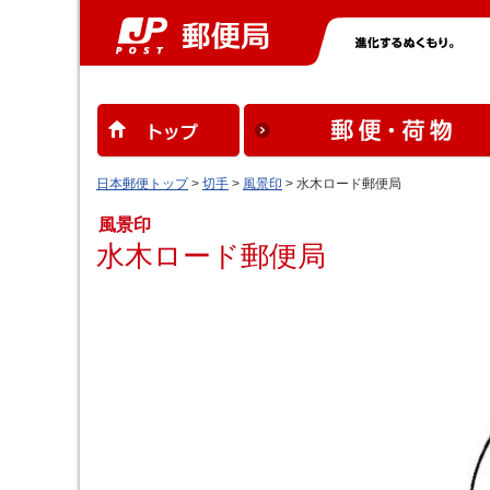
日本郵便トップ
>
切手
>
風景印
> 水木ロード郵便局
風景印
水木ロード郵便局