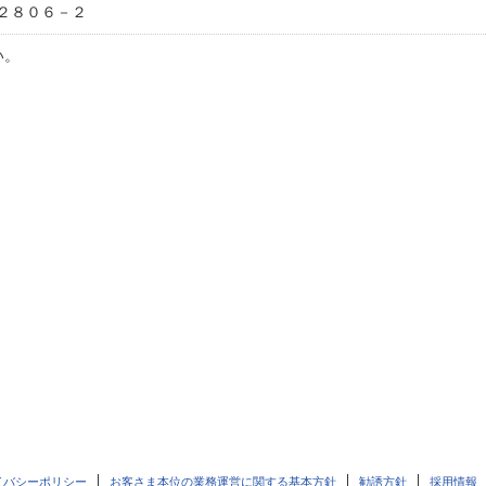
２８０６－２
い。
イバシーポリシー
お客さま本位の業務運営に関する基本方針
勧誘方針
採用情報