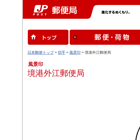
日本郵便トップ
>
切手
>
風景印
> 境港外江郵便局
風景印
境港外江郵便局