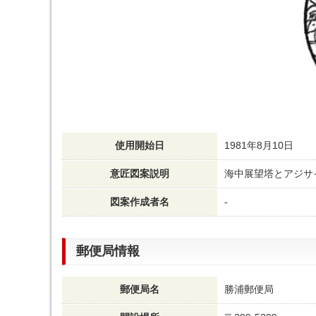
使用開始日
1981年8月10日
意匠図案説明
海中展望塔とアジサ
図案作成者名
-
郵便局情報
郵便局名
勝浦郵便局