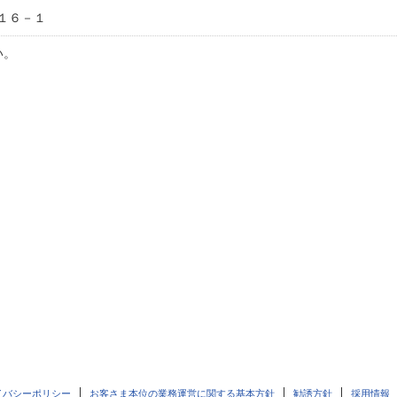
１６－１
い。
イバシーポリシー
お客さま本位の業務運営に関する基本方針
勧誘方針
採用情報