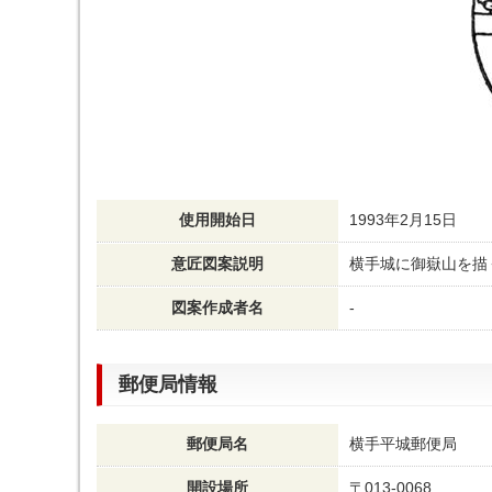
使用開始日
1993年2月15日
意匠図案説明
横手城に御嶽山を描
図案作成者名
-
郵便局情報
郵便局名
横手平城郵便局
開設場所
〒013-0068