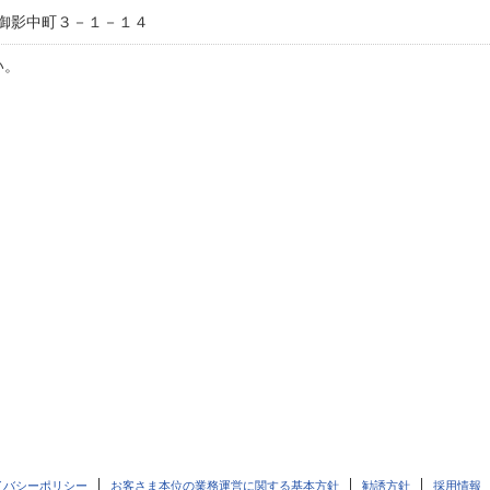
御影中町３－１－１４
い。
イバシーポリシー
お客さま本位の業務運営に関する基本方針
勧誘方針
採用情報