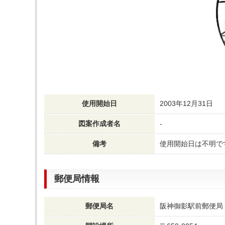
使用開始日
2003年12月31日
図案作成者名
-
備考
使用開始日は不明で
郵便局情報
郵便局名
阪神御影駅前郵便局