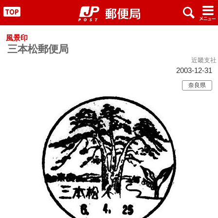
x
#
"
風景印
三本松郵便局
近畿支社
2003-12-31
奈良県