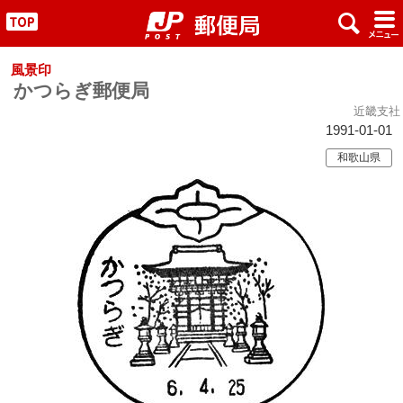
x
#
"
風景印
かつらぎ郵便局
近畿支社
1991-01-01
和歌山県