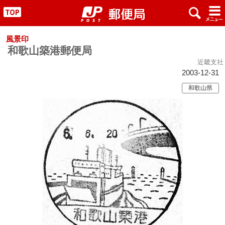
x
#
"
風景印
和歌山築港郵便局
近畿支社
2003-12-31
和歌山県