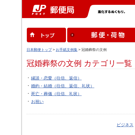
日本郵便トップ
>
お手紙文例集
> 冠婚葬祭の文例
冠婚葬祭の文例 カテゴリ一覧
縁談・恋愛（往信、返信）
婚約・結婚（往信、返信、礼状）
死亡・葬儀（往信、礼状）
お祝い
ビジネス