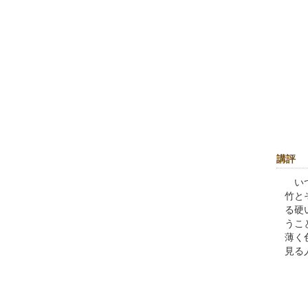
講評
いつ
竹と
る硬
うこ
薄く
見る