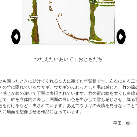
つたえたいあいて：おともだち
も困ったときに助けてくれる友人に宛てた年賀状です。左右にある二
その竹に隠れているウサギ。ウサギのふわっとした毛の感じと、竹の節
い感じが線の違いで丁寧に表現されています。竹の縦の線を太くし曲線
とで、幹を立体的に表し、画面の白い色を生かして雪も感じさせ、降る
色を付けるなど工夫されています。あえてウサギの表情を見せないこと
人に場面を想像させる作品になっています。
平田 朝一