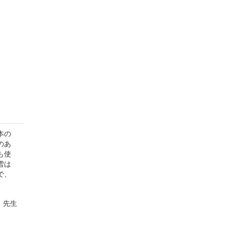
本の
のあ
も使
雪は
で、
 先生