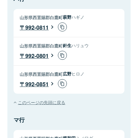
山形県西置賜郡白鷹町
萩野
ハギノ
992-0811
山形県西置賜郡白鷹町
針生
ハリュウ
992-0801
山形県西置賜郡白鷹町
広野
ヒロノ
992-0851
このページの先頭に戻る
マ行
箕和田
ミノワダ