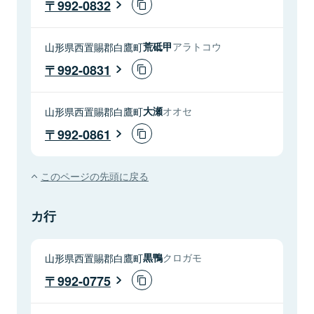
992-0832
山形県西置賜郡白鷹町
荒砥甲
アラトコウ
992-0831
山形県西置賜郡白鷹町
大瀬
オオセ
992-0861
このページの先頭に戻る
カ行
山形県西置賜郡白鷹町
黒鴨
クロガモ
992-0775