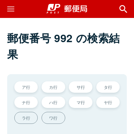
郵便番号 992 の検索結
果
ア行
カ行
サ行
タ行
ナ行
ハ行
マ行
ヤ行
ラ行
ワ行