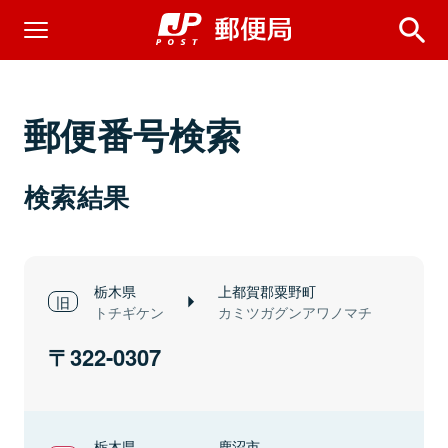
郵便番号検索
検索結果
栃木県
上都賀郡粟野町
トチギケン
カミツガグンアワノマチ
322-0307
栃木県
鹿沼市