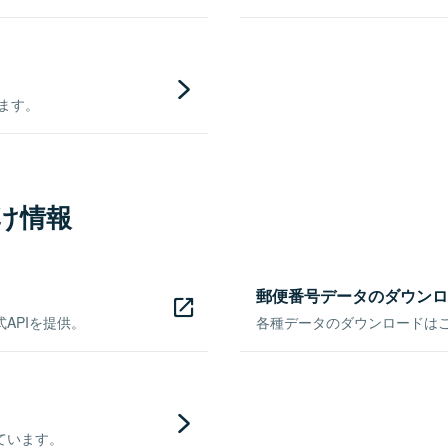
きます。
け情報
郵便番号データのダウンロ
APIを提供。
各種データのダウンロードはこち
ています。