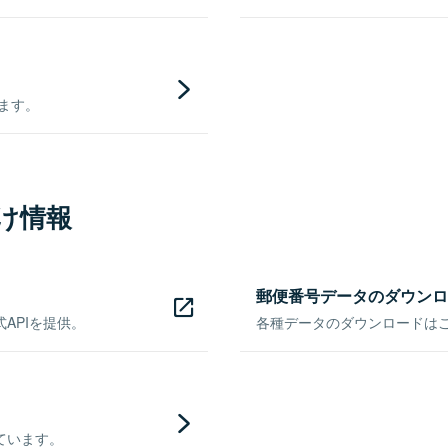
きます。
け情報
郵便番号データのダウンロ
APIを提供。
各種データのダウンロードはこち
ています。