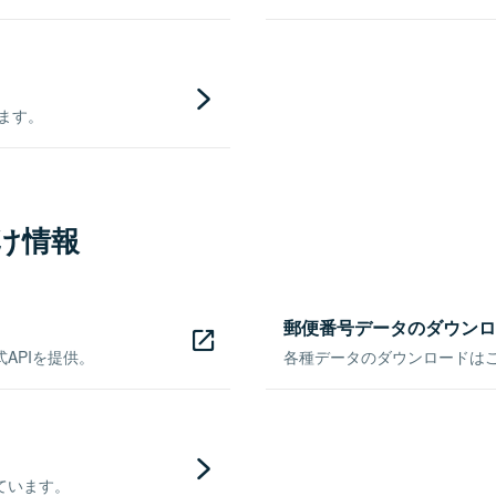
きます。
け情報
郵便番号データのダウンロ
APIを提供。
各種データのダウンロードはこち
ています。