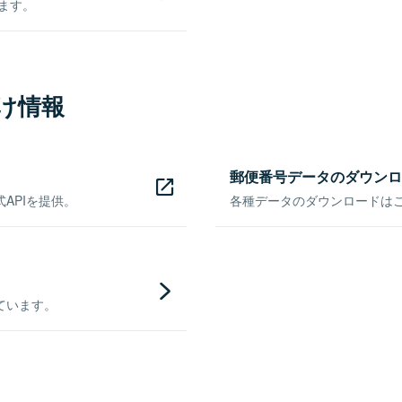
きます。
け情報
郵便番号データのダウンロ
APIを提供。
各種データのダウンロードはこち
ています。