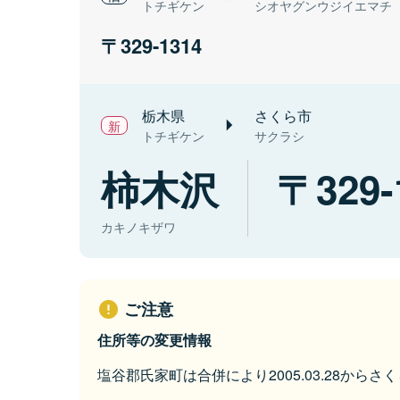
トチギケン
シオヤグンウジイエマチ
329-1314
栃木県
さくら市
トチギケン
サクラシ
柿木沢
329-
カキノキザワ
ご注意
住所等の変更情報
塩谷郡氏家町は合併により2005.03.28から