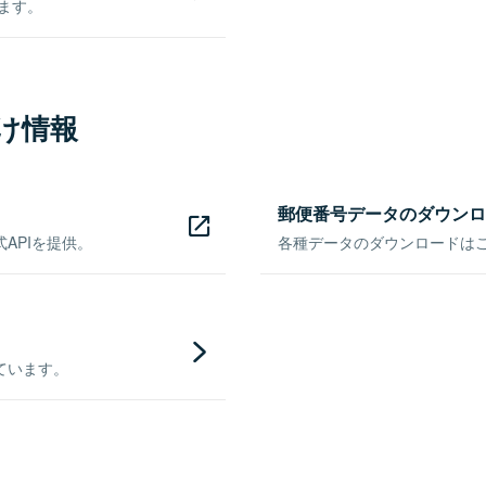
きます。
け情報
郵便番号データのダウンロ
APIを提供。
各種データのダウンロードはこち
ています。