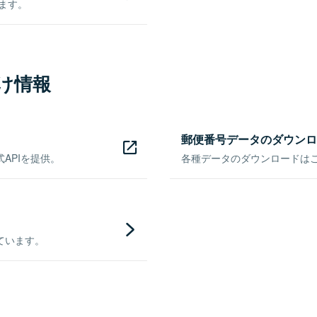
きます。
け情報
郵便番号データのダウンロ
APIを提供。
各種データのダウンロードはこち
ています。