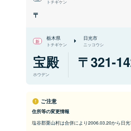
トチギケン
栃木県
日光市
トチギケン
ニッコウシ
宝殿
321-14
ホウデン
ご注意
住所等の変更情報
塩谷郡栗山村は合併により2006.03.20から