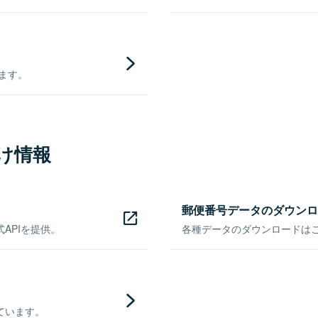
きます。
け情報
郵便番号データのダウンロ
APIを提供。
各種データのダウンロードはこち
ています。