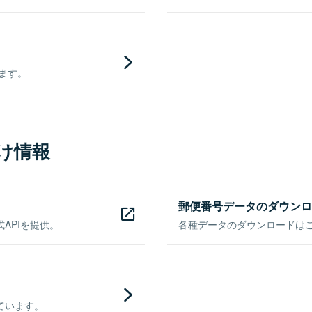
きます。
け情報
郵便番号データのダウンロ
APIを提供。
各種データのダウンロードはこち
ています。