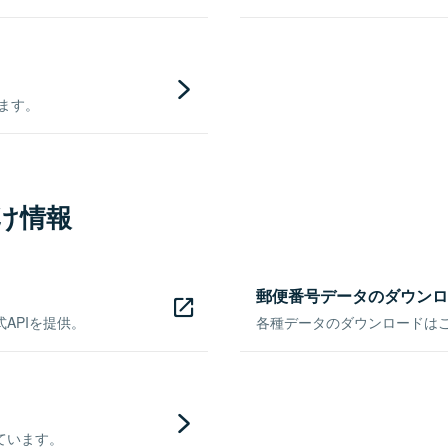
きます。
け情報
郵便番号データのダウンロ
APIを提供。
各種データのダウンロードはこち
ています。