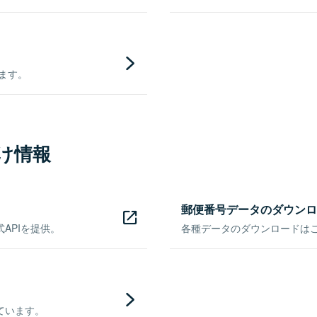
きます。
け情報
郵便番号データのダウンロ
APIを提供。
各種データのダウンロードはこち
ています。