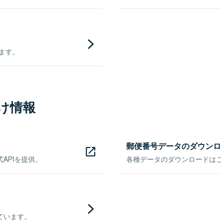
きます。
け情報
郵便番号データのダウンロ
APIを提供。
各種データのダウンロードはこち
ています。