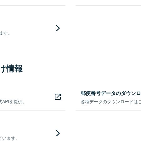
きます。
け情報
郵便番号データのダウンロ
APIを提供。
各種データのダウンロードはこち
ています。