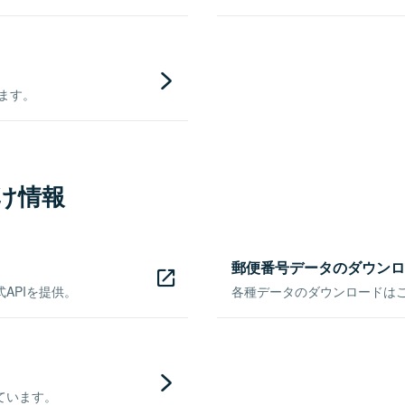
きます。
け情報
郵便番号データのダウンロ
APIを提供。
各種データのダウンロードはこち
ています。