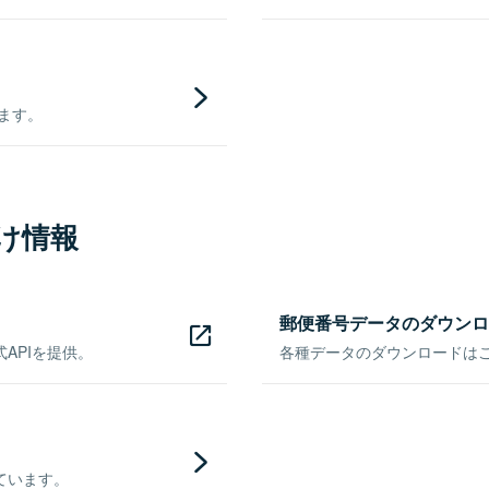
きます。
け情報
郵便番号データのダウンロ
APIを提供。
各種データのダウンロードはこち
ています。