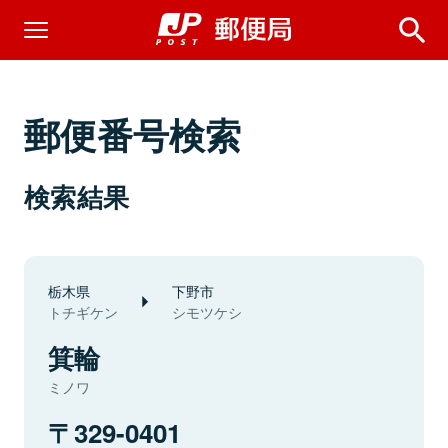
郵便番号検索
検索結果
栃木県
下野市
トチギケン
シモツケシ
箕輪
ミノワ
329-0401