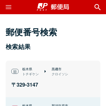
郵便番号検索
検索結果
栃木県
黒磯市
トチギケン
クロイソシ
329-3147
栃木県
那須塩原市