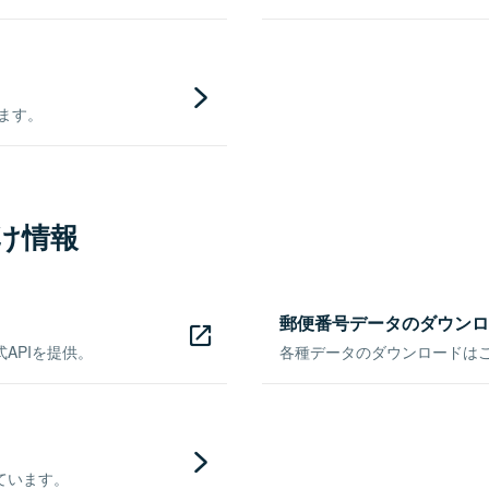
きます。
け情報
郵便番号データのダウンロ
APIを提供。
各種データのダウンロードはこち
ています。