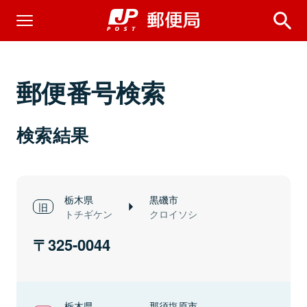
郵便番号検索
検索結果
栃木県
黒磯市
トチギケン
クロイソシ
325-0044
栃木県
那須塩原市