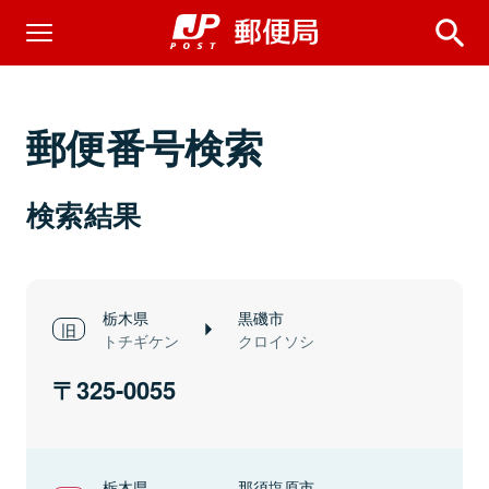
郵便番号検索
検索結果
栃木県
黒磯市
トチギケン
クロイソシ
325-0055
栃木県
那須塩原市