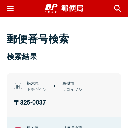
郵便番号検索
検索結果
栃木県
黒磯市
トチギケン
クロイソシ
325-0037
栃木県
那須塩原市