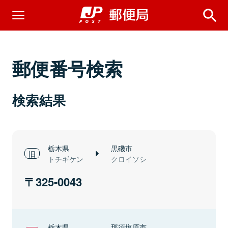
郵便番号検索
検索結果
栃木県
黒磯市
トチギケン
クロイソシ
325-0043
栃木県
那須塩原市