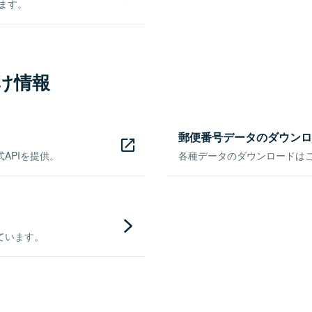
きます。
け情報
郵便番号データのダウンロ
APIを提供。
各種データのダウンロードはこち
ています。