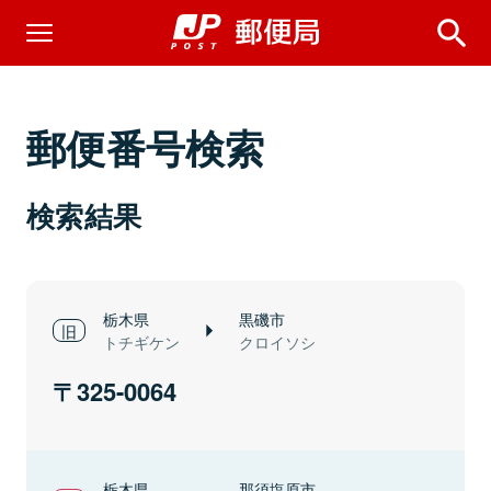
郵便番号検索
検索結果
栃木県
黒磯市
トチギケン
クロイソシ
325-0064
栃木県
那須塩原市