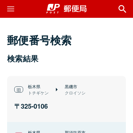
郵便番号検索
検索結果
栃木県
黒磯市
トチギケン
クロイソシ
325-0106
栃木県
那須塩原市