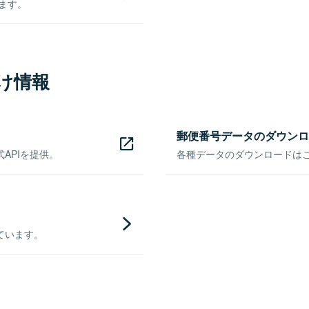
きます。
け情報
郵便番号データのダウンロ
APIを提供。
各種データのダウンロードはこち
ています。