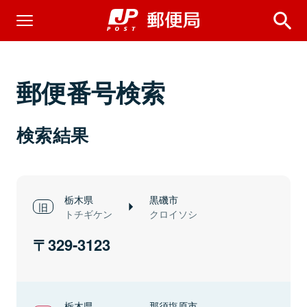
郵便番号検索
検索結果
栃木県
黒磯市
トチギケン
クロイソシ
329-3123
栃木県
那須塩原市