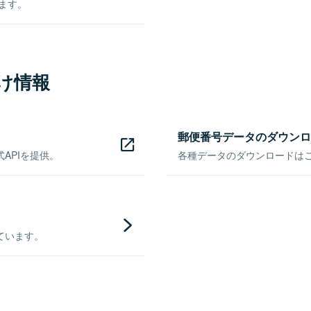
きます。
け情報
郵便番号データのダウンロ
APIを提供。
各種データのダウンロードはこち
ています。