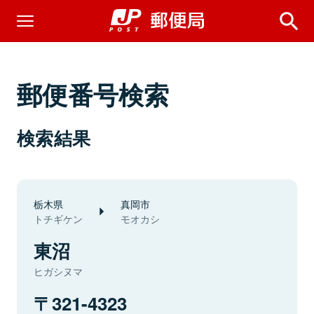
郵便番号検索
検索結果
栃木県
真岡市
トチギケン
モオカシ
東沼
ヒガシヌマ
321-4323